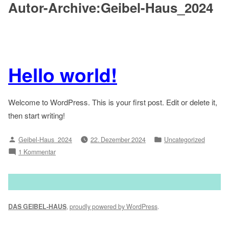
Autor-Archive:
Geibel-Haus_2024
Zum
Inhalt
springen
Hello world!
Welcome to WordPress. This is your first post. Edit or delete it,
then start writing!
Verfasst
Veröffentlicht
Geibel-Haus_2024
22. Dezember 2024
Uncategorized
von
in
zu
1 Kommentar
Hello
world!
DAS GEIBEL-HAUS
,
proudly powered by WordPress
.